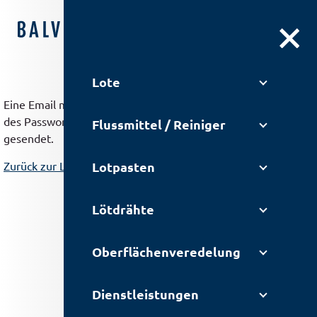
DE
|
EN
Lote
Eine Email mit weiteren Informationen zum Zurücksetzen
des Passworts wurde an die angegebene Email-Adresse
Flussmittel / Reiniger
gesendet.
Lotpasten
Zurück zur Login-Seite
Lötdrähte
Oberflächen­veredelung
Dienstleistungen