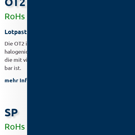
OT2
RoHs
Lotpaste für das Reflowlöten
Die OT2 ist eine ROL0 klassifizierte, halogen- und
halogenid­freie No-Clean Lotpasten­formulierung,
die mit vielen blei­freien Legierungen kombinier­
bar ist.
mehr Infos
SP
RoHs