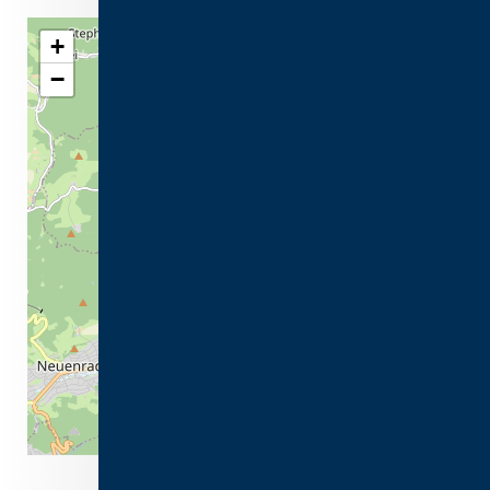
+
−
Leaflet
| ©
OpenStreetMap
contributors