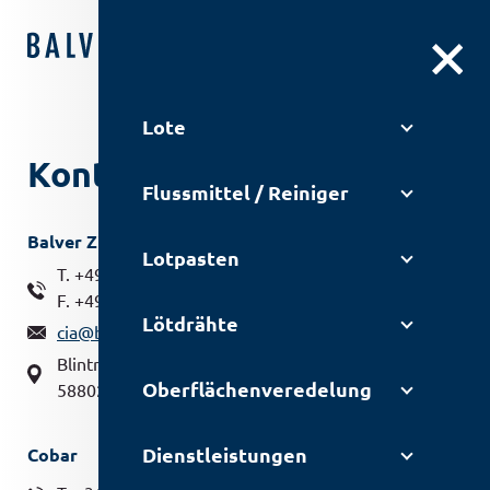
DE
|
EN
Lote
Kontakt
Flussmittel / Reiniger
Balver Zinn GmbH
Lotpasten
T. +49 2375 915 0
F. +49 2375 915 1700
Lötdrähte
cia@balverzinn.com
Blintroper Weg 11,
Oberflächen­veredelung
58802 Balve
Dienstleistungen
Cobar