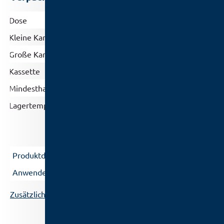
Dose
PP [g]
500
Kleine Kartusche
HDPE [g]
650
Große Kartusche
HDPE [g]
1300
Kassette
[g]
800
Mindesthaltbarkeit (Monate)
Lagertemperatur
4 - 10 °C
5
Zusätzliche Dokumentation