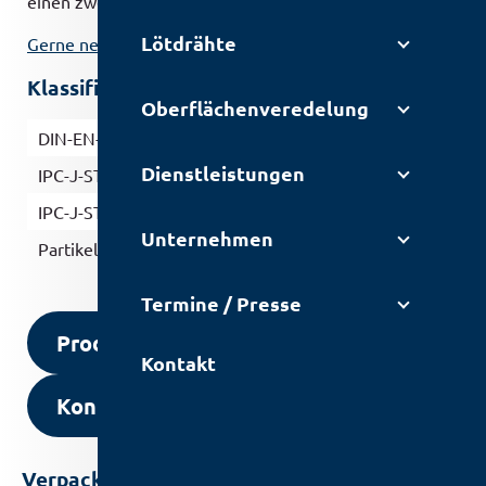
einen zweiten Löt­prozess geeignet.
Lötdrähte
Gerne nehmen wir Ihre Anfrage entgegen.
Klassifizierung
Oberflächen­veredelung
DIN-EN-ISO-9454-1: 2016
1232
Dienstleistungen
IPC-J-STD-004-A: 2004
REL0
IPC-J-STD-005: 1995 (Pulver)
T3
Unternehmen
Partikelgröße
[µm]
25-45
Termine / Presse
Produkt anfragen
Kontakt
Kontakt aufnehmen
Verpackung und Lagerung