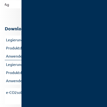
Ag
0.3 ± 0.1
0.3 ± 0.1
Downloads
SCA0703
Sn99.7Ag0.3
Einstufung