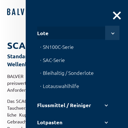
DE
|
EN
Lote
SCA0703
SN100C-Serie
Standardlot für Selektiv-, Tauch- und
SAC-Serie
Wellenlöten
Bleihaltig / Sonderlote
BALVER ZINN LOT SCA0703 (SnCu0,7Ag0,3) ist ein
preiswertes Standardlot, wenn keine besonderen
Lotauswahlhilfe
Anforderungen an die Zuverlässigkeit gestellt werden.
Das SCA0703 kann beim Wellen­löten, Selektiv­löten und
Flussmittel / Reiniger
Tauch­verzinnen einge­setzt werden, solange die deut­
liche Kupfer­ablegierung nicht die Zuverlässig­keit und
Gebrauchs­tüchtigkeit der Löt­stelle beein­flusst.
Lotpasten