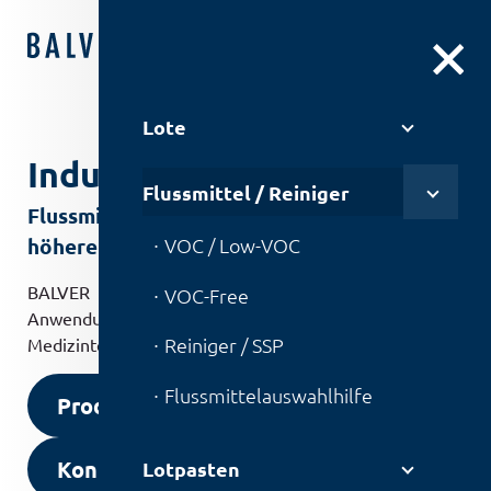
DE
|
EN
Lote
Industrie
Flussmittel / Reiniger
Flussmittel für Elektronikprodukte mit
höheren Ansprüchen
VOC / Low-VOC
BALVER ZINN Flussmittel für zuverlässige
VOC-Free
Anwendungen im Fahrzeugbau, Luft- und Raumfahrt,
Reiniger / SSP
Medizintechnik sowie Industrieelektronik.
Flussmittel­auswahlhilfe
Produkt anfragen
Kontakt aufnehmen
Lotpasten