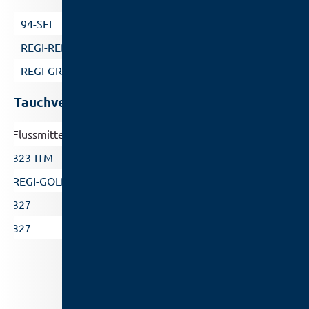
94-SEL
REGI-RED
REGI-GREEN
Tauchverzinnen/ Hochtemperatur
Flussmittel
Lotbadtemperatur
323-ITM
260 – 320°C
REGI-GOLD
260 – 320°C
327
340 – 420°C
327
380 – 540°C