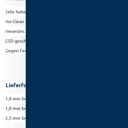
Sehr hohe Kapillarwirkung
No-Clean
Neuestes Herstellungsverfahren
ESD geschützt
Gegen Feuchtigkeit geschützt (Vakuumverpackt)
Lieferformen
1,4 mm breit
1,9 mm breit
2,5 mm breit