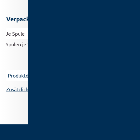
Verpackung
Je Spule
3 m
Spulen je Verpackungseinheit
25
Zusätzliche Dokumentation
Reiniger / SSP
/
Balver Braid